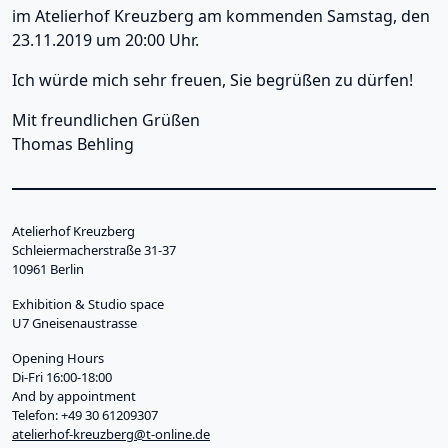
im Atelierhof Kreuzberg am kommenden Samstag, den
23.11.2019 um 20:00 Uhr.
Ich würde mich sehr freuen, Sie begrüßen zu dürfen!
Mit freundlichen Grüßen
Thomas Behling
Main menu sidebar
Ongoing
Upcoming
Atelierhof Kreuzberg
Schleiermacherstraße 31-37
Archive
10961 Berlin
About
Exhibition & Studio space
U7 Gneisenaustrasse
Opening Hours
Di-Fri 16:00-18:00
And by appointment
Telefon: +49 30 61209307
atelierhof-kreuzberg@t-online.de