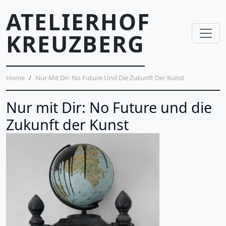
Skip to main content
ATELIERHOF
KREUZBERG
Breadcrumb
Home
Nur Mit Dir: No Future Und Die Zukunft Der Kunst
Nur mit Dir: No Future und die
Zukunft der Kunst